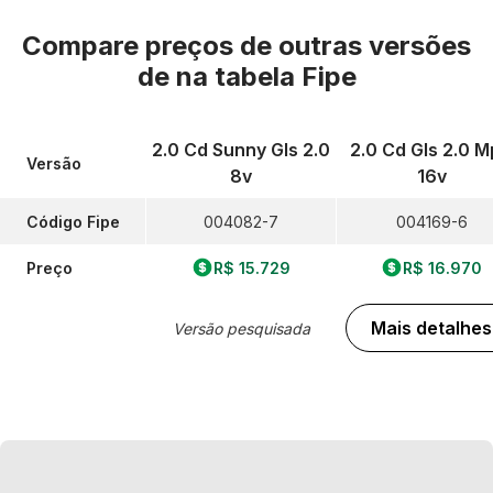
Compare preços de outras versões
de
na tabela Fipe
2.0 Cd Sunny Gls 2.0
2.0 Cd Gls 2.0 M
Versão
8v
16v
Código Fipe
004082-7
004169-6
Preço
R$ 15.729
R$ 16.970
Mais detalhes
Versão pesquisada