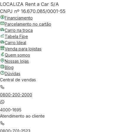
LOCALIZA Rent a Car S/A
CNPJ nº 16.670.085/0001-55
Financiamento
Parcelamento no cartão
Carro na troca
Tabela Fipe
Carro Ideal
Venda para lojistas
Quem somos
Nossas lojas
Blog
Dúvidas
Central de vendas
0800-200-2000
4000-1695
Atendimento ao cliente
0800-701-2523