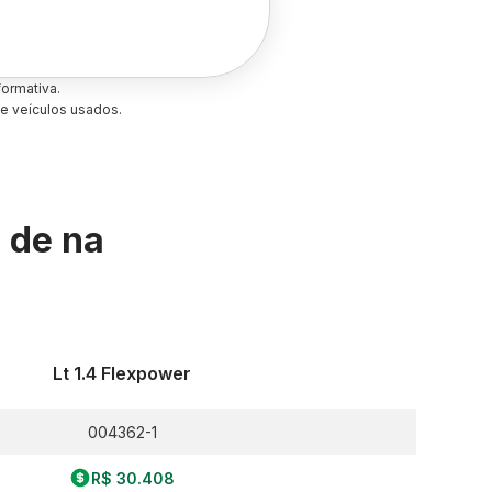
ormativa.
e veículos usados.
s de
na
Lt 1.4 Flexpower
004362-1
R$ 30.408