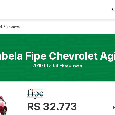
C
.4 Flexpower
abela Fipe
Chevrolet
Agi
2010
Ltz 1.4 Flexpower
R$ 32.773