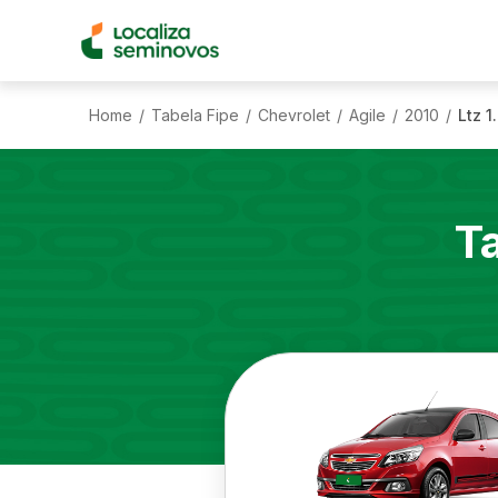
Home
Tabela Fipe
Chevrolet
Agile
2010
Ltz 1
/
/
/
/
/
T