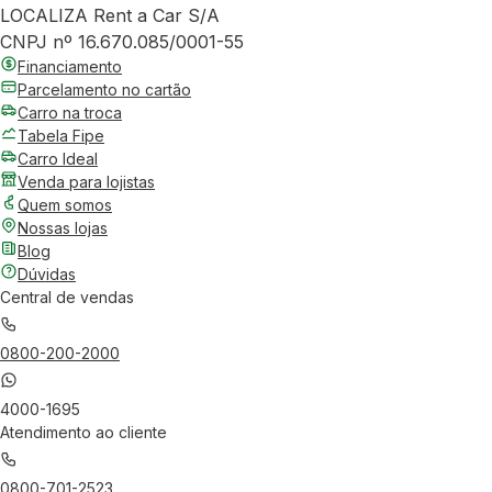
LOCALIZA Rent a Car S/A
CNPJ nº 16.670.085/0001-55
Financiamento
Parcelamento no cartão
Carro na troca
Tabela Fipe
Carro Ideal
Venda para lojistas
Quem somos
Nossas lojas
Blog
Dúvidas
Central de vendas
0800-200-2000
4000-1695
Atendimento ao cliente
0800-701-2523