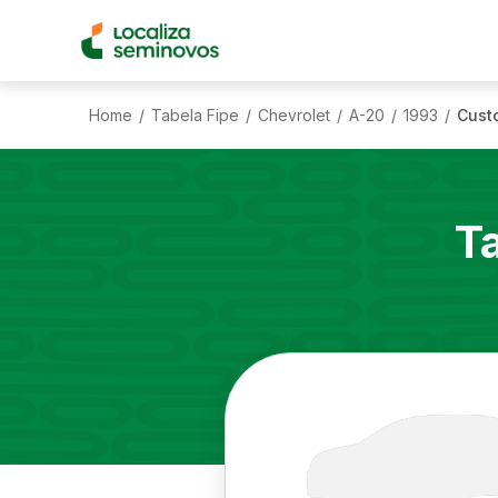
Home
Tabela Fipe
Chevrolet
A-20
1993
Custo
/
/
/
/
/
T