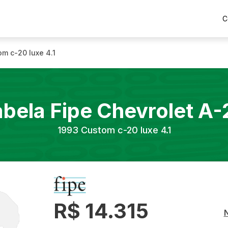
C
m c-20 luxe 4.1
abela Fipe
Chevrolet
A-
1993
Custom c-20 luxe 4.1
R$ 14.315