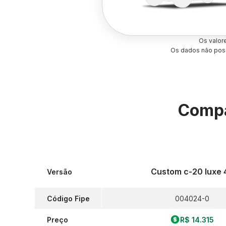
Os valor
Os dados não poss
Compa
Custom c-20 luxe 4
Versão
Código Fipe
004024-0
Preço
R$ 14.315