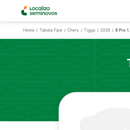
Home
Tabela Fipe
Chery
Tiggo
2026
8 Pro 1
/
/
/
/
/