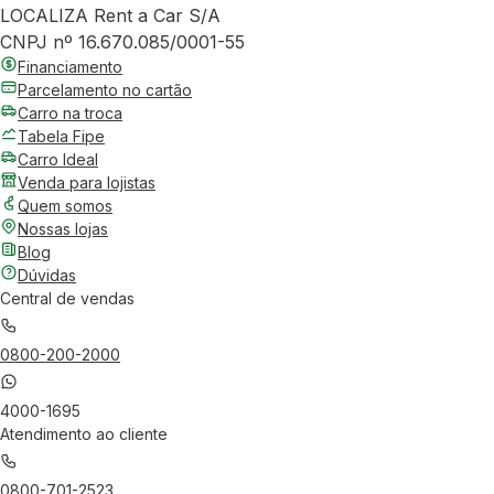
LOCALIZA Rent a Car S/A
CNPJ nº 16.670.085/0001-55
Financiamento
Parcelamento no cartão
Carro na troca
Tabela Fipe
Carro Ideal
Venda para lojistas
Quem somos
Nossas lojas
Blog
Dúvidas
Central de vendas
0800-200-2000
4000-1695
Atendimento ao cliente
0800-701-2523