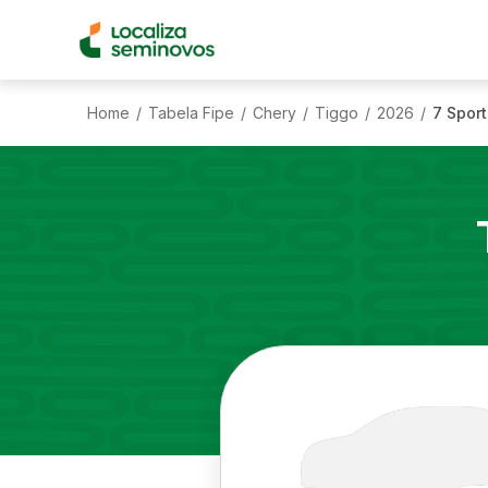
Home
Tabela Fipe
Chery
Tiggo
2026
7 Sport
/
/
/
/
/