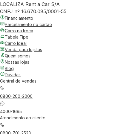
LOCALIZA Rent a Car S/A
CNPJ nº 16.670.085/0001-55
Financiamento
Parcelamento no cartão
Carro na troca
Tabela Fipe
Carro Ideal
Venda para lojistas
Quem somos
Nossas lojas
Blog
Dúvidas
Central de vendas
0800-200-2000
4000-1695
Atendimento ao cliente
0800-701-2523