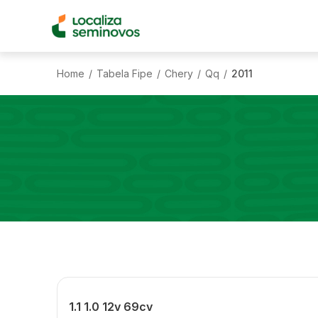
Home
Tabela Fipe
Chery
Qq
2011
/
/
/
/
1.1 1.0 12v 69cv