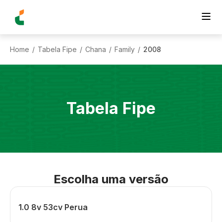
Home
Tabela Fipe
Chana
Family
2008
/
/
/
/
Tabela Fipe
Escolha uma versão
1.0 8v 53cv Perua