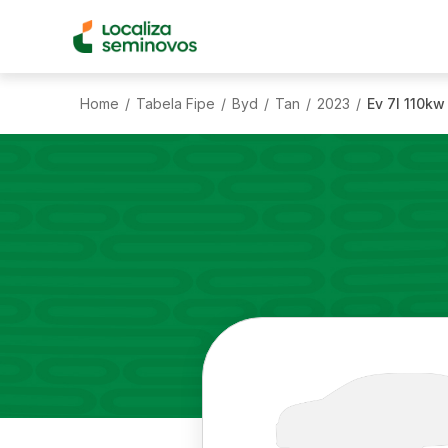
Home
Tabela Fipe
Byd
Tan
2023
Ev 7l 110kw
/
/
/
/
/