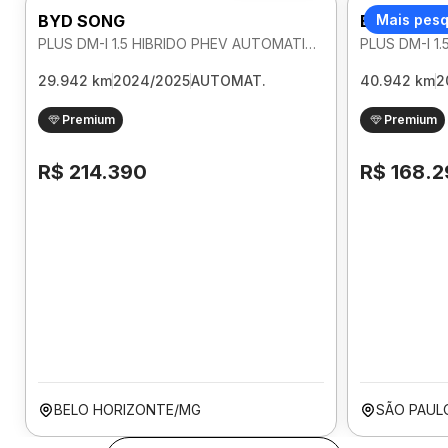
BYD SONG
BYD SONG
Mais pes
PLUS DM-I 1.5 HIBRIDO PHEV AUTOMATICO
29.942 km
2024/2025
AUTOMAT.
40.942 km
2
Premium
Premium
R$ 214.390
R$ 168.
BELO HORIZONTE/MG
SÃO PAUL