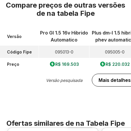
Compare preços de outras versões
de
na tabela Fipe
Pro Gl 1.5 16v Hibrido
Plus dm-I 1.5 hibr
Versão
Automatico
phev automati
Código Fipe
095013-0
095005-0
Preço
R$ 169.503
R$ 220.032
Mais detalhes
Versão pesquisada
Ofertas similares de
na Tabela Fipe
Foto 360º