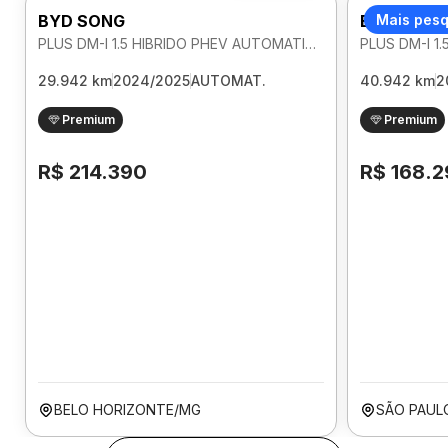
BYD SONG
BYD SONG
Mais pes
PLUS DM-I 1.5 HIBRIDO PHEV AUTOMATICO
29.942 km
2024/2025
AUTOMAT.
40.942 km
2
Premium
Premium
R$ 214.390
R$ 168.
BELO HORIZONTE/MG
SÃO PAUL