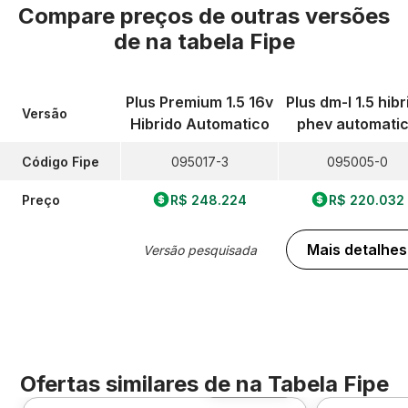
Compare preços de outras versões
de
na tabela Fipe
Plus Premium 1.5 16v
Plus dm-I 1.5 hibr
Versão
Hibrido Automatico
phev automati
Código Fipe
095017-3
095005-0
Preço
R$ 248.224
R$ 220.032
Mais detalhes
Versão pesquisada
Ofertas similares de
na Tabela Fipe
Foto 360º