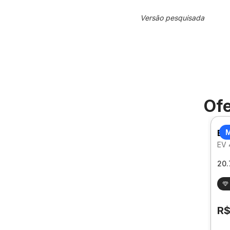
Versão pesquisada
Ofe
BY
M
EV
20.
R$