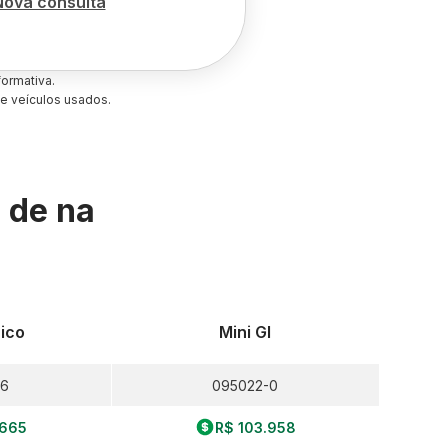
Nova consulta
ormativa.
e veículos usados.
s de
na
rico
Mini Gl
-6
095022-0
.665
R$ 103.958