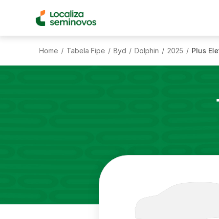
Home
Tabela Fipe
Byd
Dolphin
2025
Plus Ele
/
/
/
/
/