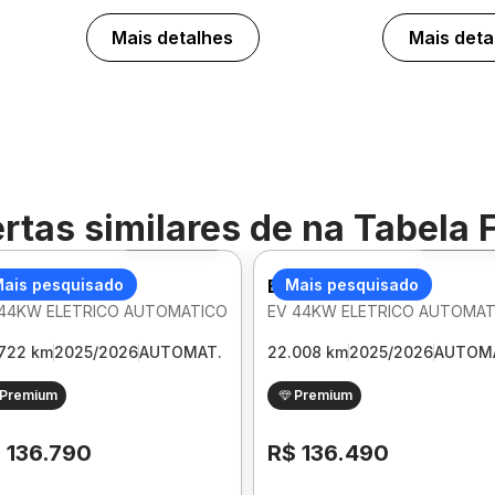
Mais detalhes
Mais deta
rtas similares de
na Tabela 
Foto 360º
Foto 36
D DOLPHIN
ais pesquisado
BYD DOLPHIN
Mais pesquisado
 44KW ELETRICO AUTOMATICO
EV 44KW ELETRICO AUTOMAT
722 km
2025/2026
AUTOMAT.
22.008 km
2025/2026
AUTOM
Premium
Premium
 136.790
R$ 136.490