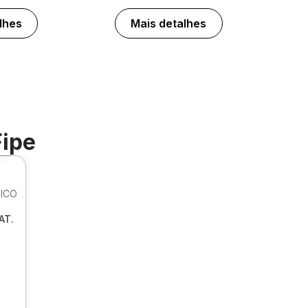
lhes
Mais detalhes
Fipe
0º
ICO
AT.