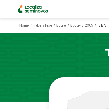
Home
Tabela Fipe
Bugre
Buggy
2005
Iv E V
/
/
/
/
/