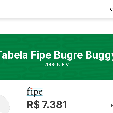
C
Tabela Fipe
Bugre
Bugg
2005
Iv E V
R$ 7.381