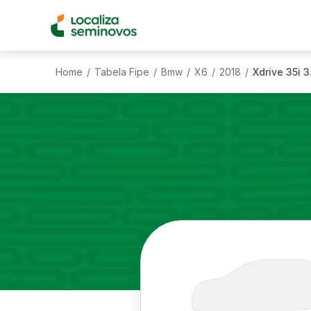
Home
Tabela Fipe
Bmw
X6
2018
Xdrive 35i 
/
/
/
/
/