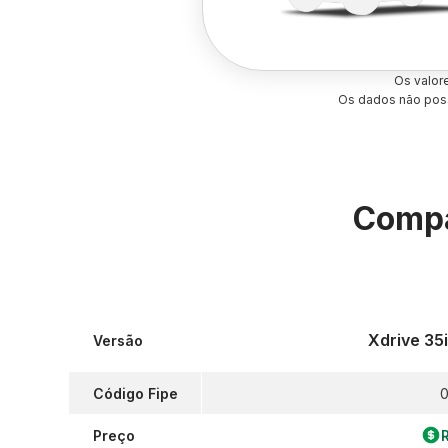
Os valor
Os dados não poss
Compa
Xdrive 35
Versão
Código Fipe
0
Preço