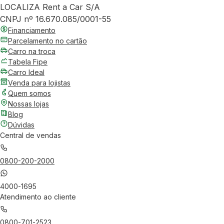
LOCALIZA Rent a Car S/A
CNPJ nº 16.670.085/0001-55
Financiamento
Parcelamento no cartão
Carro na troca
Tabela Fipe
Carro Ideal
Venda para lojistas
Quem somos
Nossas lojas
Blog
Dúvidas
Central de vendas
0800-200-2000
4000-1695
Atendimento ao cliente
0800-701-2523