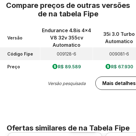
Compare preços de outras versões
de
na tabela Fipe
Endurance 4.8is 4x4
35i 3.0 Turbo
V8 32v 355cv
Versão
Automatico
Automatico
Código Fipe
009128-6
009081-6
Preço
R$ 89.589
R$ 67.930
Mais detalhes
Versão pesquisada
Ofertas similares de
na Tabela Fipe
Foto 360º