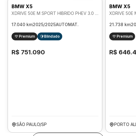
BMW X5
BMW X5
XDRIVE 50E M SPORT HIBRIDO PHEV 3.0 AUTOMATICO
17.040 km
2025/2025
AUTOMAT.
21.738 km
2
Premium
Blindado
Premium
R$ 751.090
R$ 646.
SÃO PAULO/SP
PORTO AL