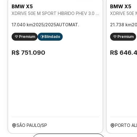
BMW X5
BMW X5
XDRIVE 50E M SPORT HIBRIDO PHEV 3.0 AUTOMATICO
17.040 km
2025/2025
AUTOMAT.
21.738 km
2
Premium
Blindado
Premium
R$ 751.090
R$ 646.
SÃO PAULO/SP
PORTO AL