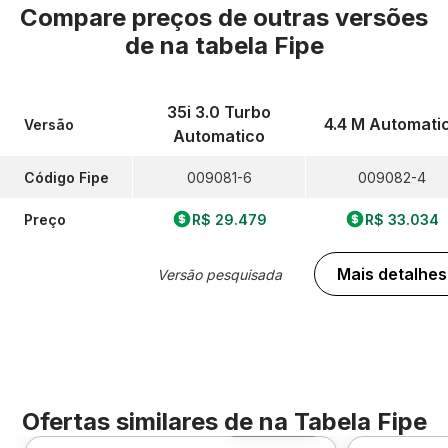
Compare preços de outras versões
de
na tabela Fipe
35i 3.0 Turbo
4.4 M Automati
Versão
Automatico
Código Fipe
009081-6
009082-4
Preço
R$ 29.479
R$ 33.034
Mais detalhes
Versão pesquisada
Ofertas similares de
na Tabela Fipe
Foto 360º