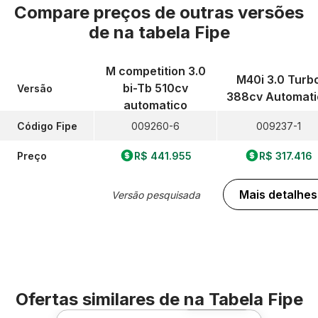
Compare preços de outras versões
de
na tabela Fipe
M competition 3.0
M40i 3.0 Turb
bi-Tb 510cv
Versão
388cv Automati
automatico
Código Fipe
009260-6
009237-1
Preço
R$ 441.955
R$ 317.416
Mais detalhes
Versão pesquisada
Ofertas similares de
na Tabela Fipe
Foto 360º