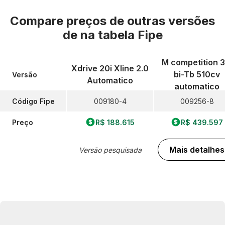
Compare preços de outras versões
de
na tabela Fipe
M competition 3
Xdrive 20i Xline 2.0
bi-Tb 510cv
Versão
Automatico
automatico
Código Fipe
009180-4
009256-8
Preço
R$ 188.615
R$ 439.597
Mais detalhes
Versão pesquisada