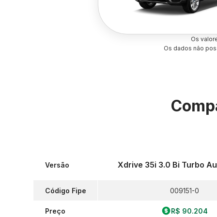
Os valor
Os dados não poss
Compa
Xdrive 35i 3.0 Bi Turbo A
Versão
Código Fipe
009151-0
Preço
R$ 90.204