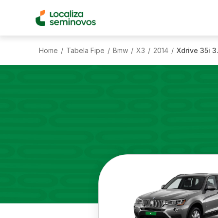
Home
Tabela Fipe
Bmw
X3
2014
Xdrive 35i 3
/
/
/
/
/