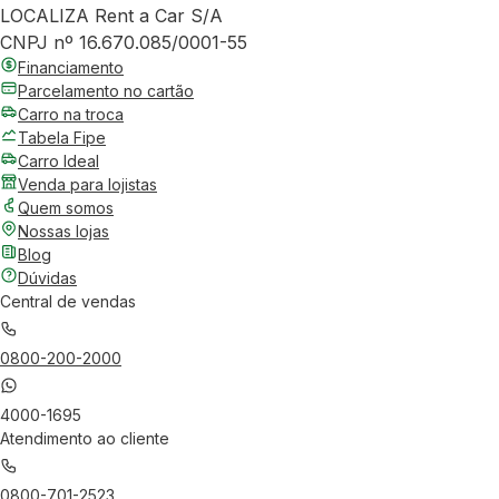
LOCALIZA Rent a Car S/A
CNPJ nº 16.670.085/0001-55
Financiamento
Parcelamento no cartão
Carro na troca
Tabela Fipe
Carro Ideal
Venda para lojistas
Quem somos
Nossas lojas
Blog
Dúvidas
Central de vendas
0800-200-2000
4000-1695
Atendimento ao cliente
0800-701-2523