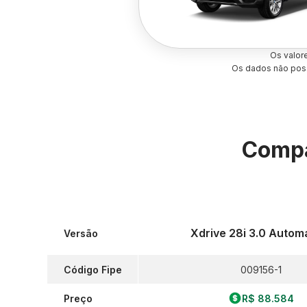
Os valor
Os dados não poss
Compa
Xdrive 28i 3.0 Autom
Versão
Código Fipe
009156-1
Preço
R$ 88.584