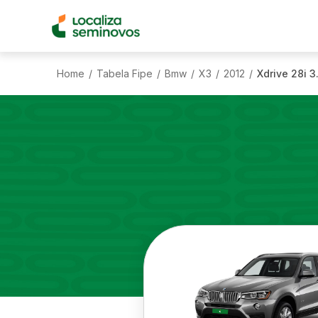
Home
Tabela Fipe
Bmw
X3
2012
Xdrive 28i 3
/
/
/
/
/