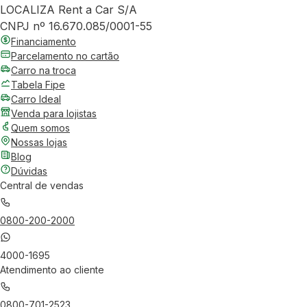
LOCALIZA Rent a Car S/A
CNPJ nº 16.670.085/0001-55
Financiamento
Parcelamento no cartão
Carro na troca
Tabela Fipe
Carro Ideal
Venda para lojistas
Quem somos
Nossas lojas
Blog
Dúvidas
Central de vendas
0800-200-2000
4000-1695
Atendimento ao cliente
0800-701-2523