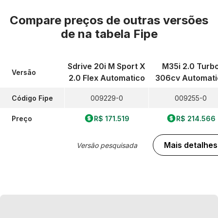
Compare preços de outras versões
de
na tabela Fipe
Sdrive 20i M Sport X
M35i 2.0 Turb
Versão
2.0 Flex Automatico
306cv Automati
Código Fipe
009229-0
009255-0
Preço
R$ 171.519
R$ 214.566
Mais detalhes
Versão pesquisada