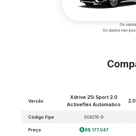
Os valor
Os dados não poss
Compa
Xdrive 25i Sport 2.0
2.0
Versão
Activeflex Automatico
Código Fipe
009216-9
Preço
R$ 177.047