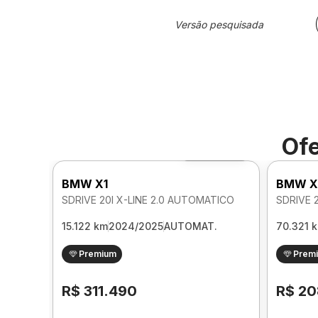
Versão pesquisada
Ofe
Foto 360º
BMW X1
BMW X
SDRIVE 20I X-LINE 2.0 AUTOMATICO
15.122 km
2024/2025
AUTOMAT.
70.321 
Premium
Prem
R$ 311.490
R$ 20