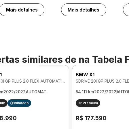
Mais detalhes
Mais detalhes
rtas similares de
na Tabela 
Foto 360º
1
BMW X1
SDRIVE 20I GP PLUS 2.0 FLEX AUTOMATICO
km
2022/2022
AUTOMAT.
54.111 km
2022/2022
AUTO
ium
Blindado
Premium
8.990
R$ 177.590