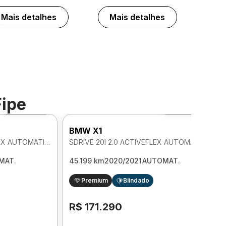
Mais detalhes
Mais detalhes
Fipe
Foto 360º
Foto 360º
BMW X1
SDRIVE 20I GP PLUS 2.0 FLEX AUTOMATICO
SDRIVE 20I 2.0 ACTIVEFLEX AUTOMATICO
MAT.
45.199 km
2020/2021
AUTOMAT.
Premium
Blindado
R$ 171.290