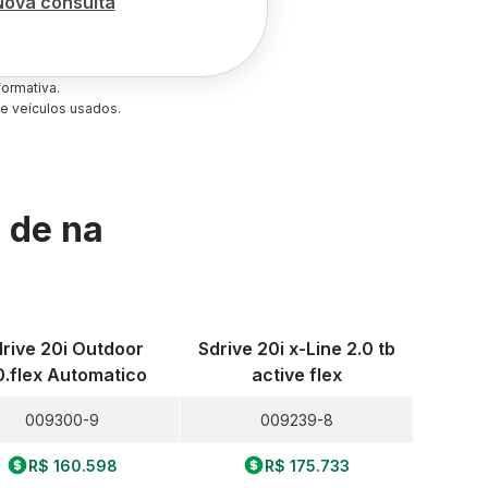
Nova consulta
ormativa.
e veículos usados.
s de
na
rive 20i Outdoor
Sdrive 20i x-Line 2.0 tb
0.flex Automatico
active flex
009300-9
009239-8
R$ 160.598
R$ 175.733