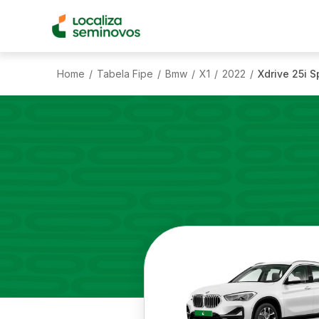
Home
Tabela Fipe
Bmw
X1
2022
Xdrive 25i S
/
/
/
/
/