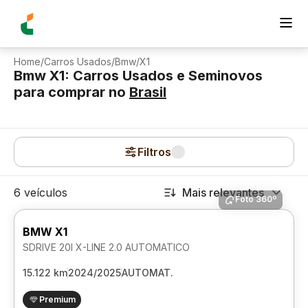
Home
/
Carros Usados
/
Bmw
/
X1
Bmw X1: Carros Usados e Seminovos
para comprar
no
Brasil
Filtros
6 veículos
Mais relevantes
Foto 360º
BMW X1
SDRIVE 20I X-LINE 2.0 AUTOMATICO
15.122 km
2024/2025
AUTOMAT.
Premium