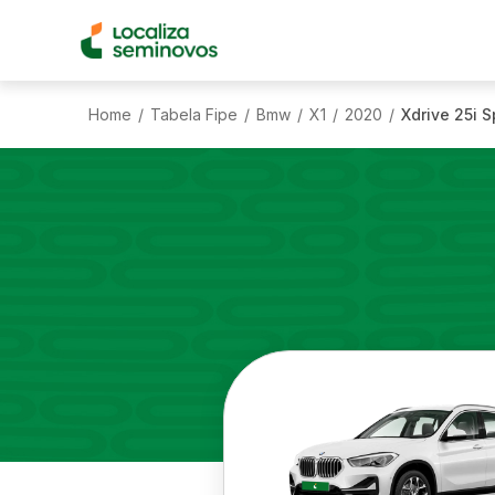
Home
Tabela Fipe
Bmw
X1
2020
Xdrive 25i S
/
/
/
/
/