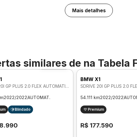
Mais detalhes
rtas similares de
na Tabela 
Foto 360º
1
BMW X1
SDRIVE 20I GP PLUS 2.0 FLEX AUTOMATICO
km
2022/2022
AUTOMAT.
54.111 km
2022/2022
AUTO
ium
Blindado
Premium
8.990
R$ 177.590