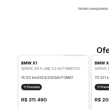
Versão pesquisada
Ofe
Foto 360º
BMW X1
BMW X
SDRIVE 20I X-LINE 2.0 AUTOMATICO
15.122 km
2024/2025
AUTOMAT.
70.321 
Premium
Prem
R$ 311.490
R$ 20