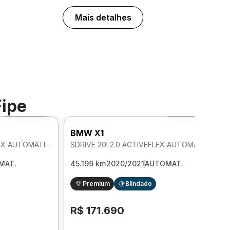
Mais detalhes
Fipe
Foto 360º
Foto 360º
BMW X1
SDRIVE 20I GP PLUS 2.0 FLEX AUTOMATICO
SDRIVE 20I 2.0 ACTIVEFLEX AUTOMATICO
MAT.
45.199 km
2020/2021
AUTOMAT.
Premium
Blindado
R$ 171.690