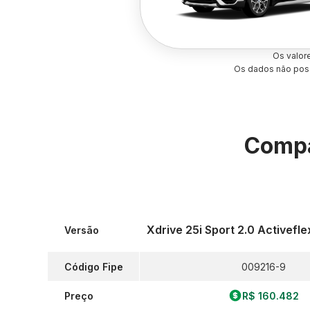
Os valor
Os dados não poss
Compa
Xdrive 25i Sport 2.0 Activefl
Versão
Código Fipe
009216-9
Preço
R$ 160.482