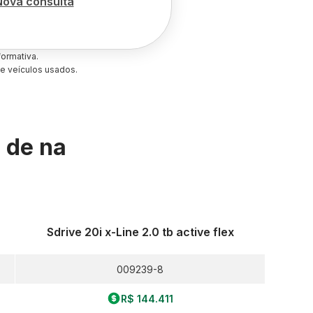
Nova consulta
ormativa.
e veículos usados.
s de
na
Sdrive 20i x-Line 2.0 tb active flex
009239-8
R$ 144.411