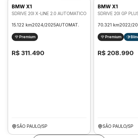
BMW X1
BMW X1
SDRIVE 20I X-LINE 2.0 AUTOMATICO
15.122 km
2024/2025
AUTOMAT.
70.321 km
2022/20
Premium
Premium
Bli
R$ 311.490
R$ 208.990
SÃO PAULO/SP
SÃO PAULO/SP