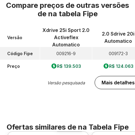
Compare preços de outras versões
de
na tabela Fipe
Xdrive 25i Sport 2.0
2.0 Sdrive 20i
Activeflex
Versão
Automatico
Automatico
Código Fipe
009216-9
009172-3
Preço
R$ 139.503
R$ 124.063
Mais detalhes
Versão pesquisada
Ofertas similares de
na Tabela Fipe
Foto 360º