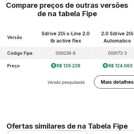
Compare preços de outras versões
de
na tabela Fipe
Sdrive 20i x-Line 2.0
2.0 Sdrive 20i
Versão
tb active flex
Automatico
Código Fipe
009239-8
009172-3
Preço
R$ 129.228
R$ 124.063
Mais detalhes
Versão pesquisada
Ofertas similares de
na Tabela Fipe
Foto 360º