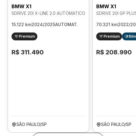
BMW X1
BMW X1
SDRIVE 20I X-LINE 2.0 AUTOMATICO
15.122 km
2024/2025
AUTOMAT.
70.321 km
2022/20
Premium
Premium
Bli
R$ 311.490
R$ 208.990
SÃO PAULO/SP
SÃO PAULO/SP