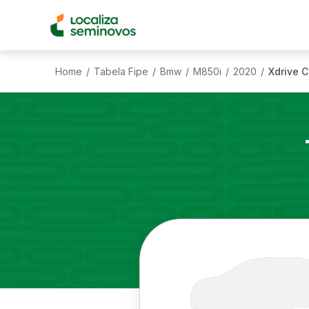
Home
Tabela Fipe
Bmw
M850i
2020
Xdrive 
/
/
/
/
/