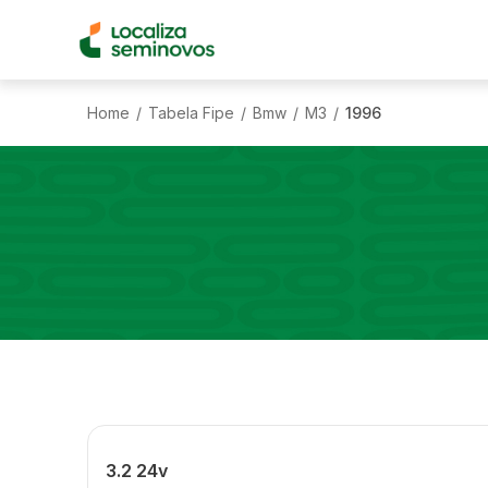
Home
Tabela Fipe
Bmw
M3
1996
/
/
/
/
3.2 24v