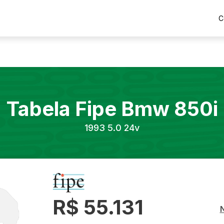
C
Tabela Fipe
Bmw
850i
1993
5.0 24v
R$ 55.131