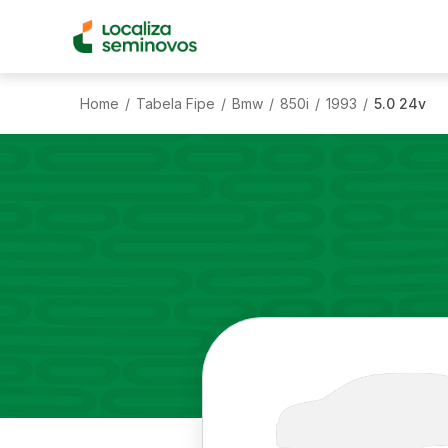
Home
Tabela Fipe
Bmw
850i
1993
5.0 24v
/
/
/
/
/