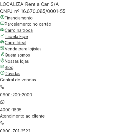
LOCALIZA Rent a Car S/A
CNPJ nº 16.670.085/0001-55
Financiamento
Parcelamento no cartão
Carro na troca
Tabela Fipe
Carro Ideal
Venda para lojistas
Quem somos
Nossas lojas
Blog
Dúvidas
Central de vendas
0800-200-2000
4000-1695
Atendimento ao cliente
0800-701-2523