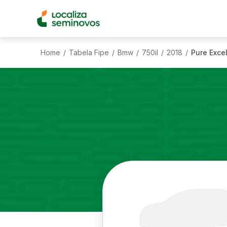
Home
Tabela Fipe
Bmw
750il
2018
Pure Exce
/
/
/
/
/