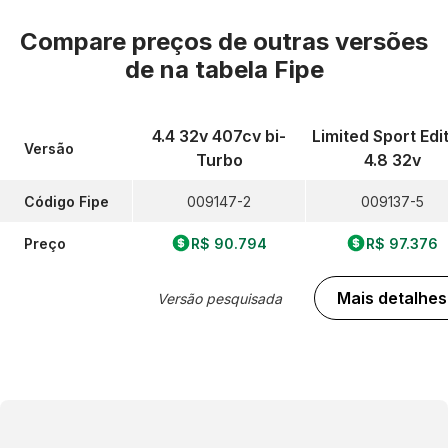
Compare preços de outras versões
de
na tabela Fipe
4.4 32v 407cv bi-
Limited Sport Edi
Versão
Turbo
4.8 32v
Código Fipe
009147-2
009137-5
Preço
R$ 90.794
R$ 97.376
Mais detalhes
Versão pesquisada