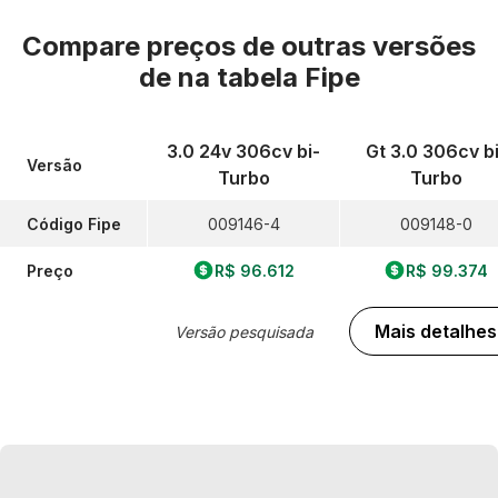
Compare preços de outras versões
de
na tabela Fipe
3.0 24v 306cv bi-
Gt 3.0 306cv bi
Versão
Turbo
Turbo
Código Fipe
009146-4
009148-0
Preço
R$ 96.612
R$ 99.374
Mais detalhes
Versão pesquisada