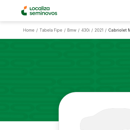
Home
Tabela Fipe
Bmw
430i
2021
Cabriolet 
/
/
/
/
/