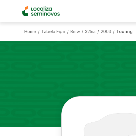
Home
Tabela Fipe
Bmw
325ia
2003
Touring
/
/
/
/
/