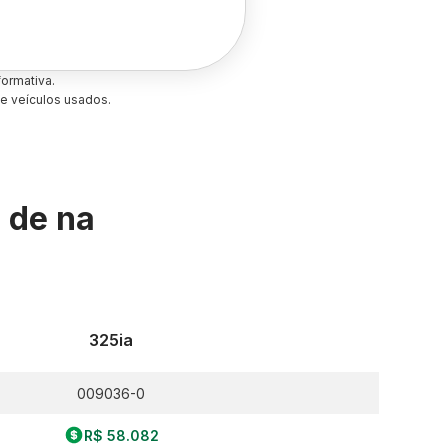
ormativa.
e veículos usados.
s de
na
325ia
009036-0
R$ 58.082