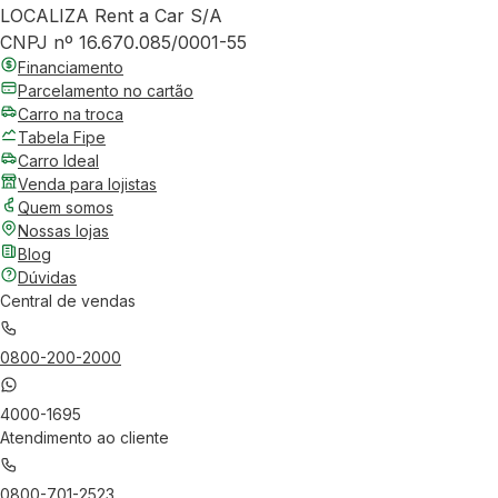
LOCALIZA Rent a Car S/A
CNPJ nº 16.670.085/0001-55
Financiamento
Parcelamento no cartão
Carro na troca
Tabela Fipe
Carro Ideal
Venda para lojistas
Quem somos
Nossas lojas
Blog
Dúvidas
Central de vendas
0800-200-2000
4000-1695
Atendimento ao cliente
0800-701-2523