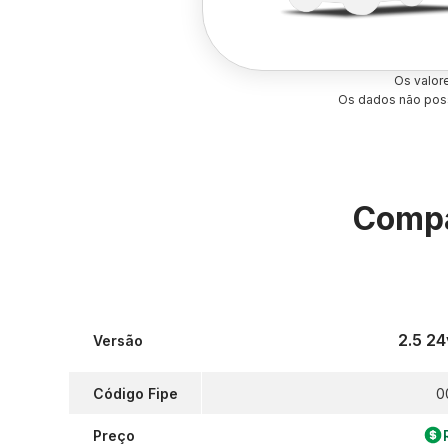
Os valor
Os dados não poss
Compa
2.5 24
Versão
Código Fipe
0
Preço