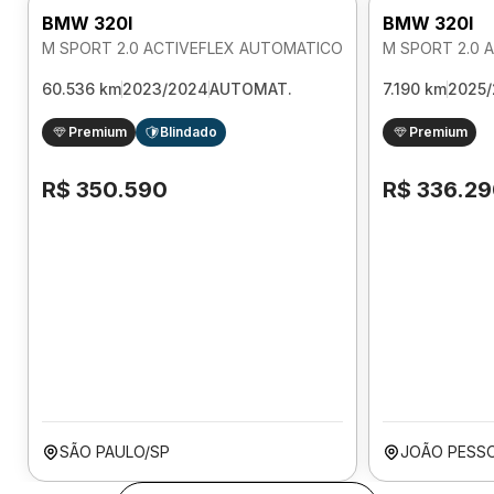
BMW 320I
BMW 320I
M SPORT 2.0 ACTIVEFLEX AUTOMATICO
M SPORT 2.0 
60.536 km
2023/2024
AUTOMAT.
7.190 km
2025/
Premium
Blindado
Premium
R$ 350.590
R$ 336.2
SÃO PAULO/SP
JOÃO PESS