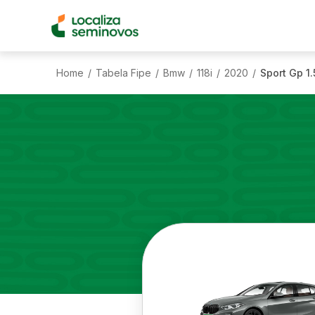
Home
Tabela Fipe
Bmw
118i
2020
Sport Gp 1
/
/
/
/
/