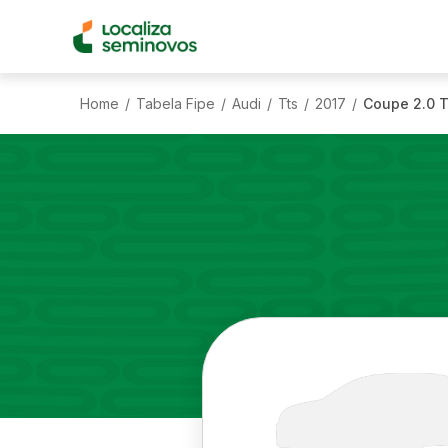
Home
Tabela Fipe
Audi
Tts
2017
Coupe 2.0 T
/
/
/
/
/