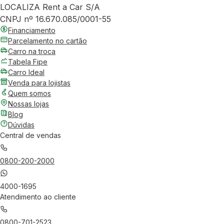
LOCALIZA Rent a Car S/A
CNPJ nº 16.670.085/0001-55
Financiamento
Parcelamento no cartão
Carro na troca
Tabela Fipe
Carro Ideal
Venda para lojistas
Quem somos
Nossas lojas
Blog
Dúvidas
Central de vendas
0800-200-2000
4000-1695
Atendimento ao cliente
0800-701-2523