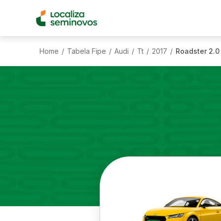
Home
Tabela Fipe
Audi
Tt
2017
Roadster 2.0
/
/
/
/
/