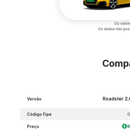
Os valor
Os dados não poss
Compa
Roadster 2.
Versão
Código Fipe
0
Preço
R