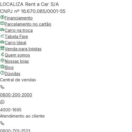
LOCALIZA Rent a Car S/A
CNPJ nº 16.670.085/0001-55
Financiamento
Parcelamento no cartão
Carro na troca
Tabela Fipe
Carro Ideal
Venda para lojistas
Quem somos
Nossas lojas
Blog
Dúvidas
Central de vendas
0800-200-2000
4000-1695
Atendimento ao cliente
0800-701-2523