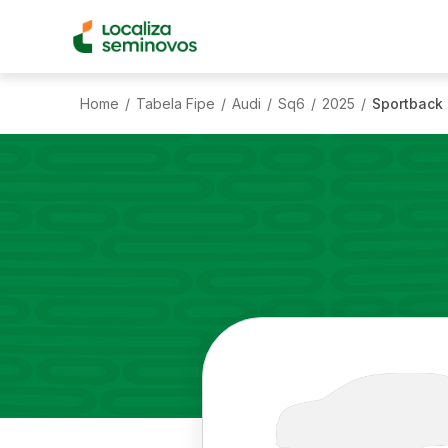
Home
Tabela Fipe
Audi
Sq6
2025
Sportback 
/
/
/
/
/