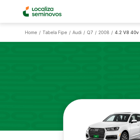
Home
Tabela Fipe
Audi
Q7
2008
4.2 V8 40v
/
/
/
/
/