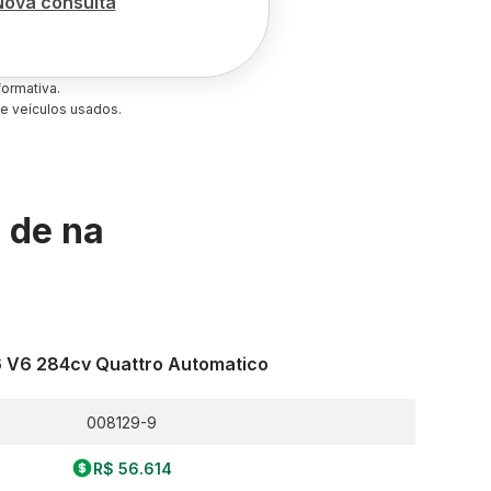
Nova consulta
ormativa.
e veículos usados.
s de
na
6 V6 284cv Quattro Automatico
008129-9
R$ 56.614