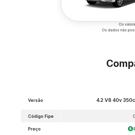
Os valor
Os dados não poss
Compa
4.2 V8 40v 350
Versão
Código Fipe
0
Preço