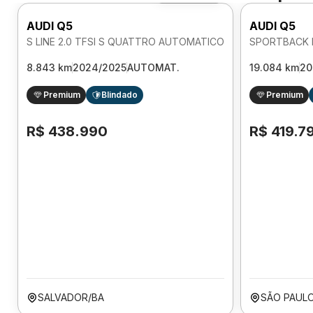
AUDI Q5
AUDI Q5
S LINE 2.0 TFSI S QUATTRO AUTOMATICO
8.843 km
2024/2025
AUTOMAT.
19.084 km
20
Premium
Blindado
Premium
R$ 438.990
R$ 419.7
SALVADOR/BA
SÃO PAULO