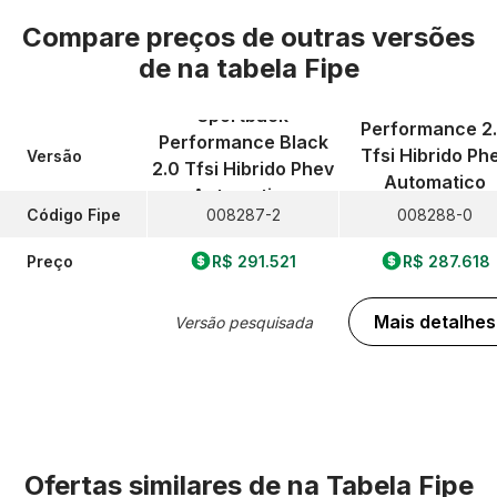
Compare preços de outras versões
de
na tabela Fipe
Sportback
Performance 2
Performance Black
Tfsi Hibrido Ph
Versão
2.0 Tfsi Hibrido Phev
Automatico
Automatico
Código Fipe
008287-2
008288-0
Preço
R$ 291.521
R$ 287.618
Mais detalhes
Versão pesquisada
Ofertas similares de
na Tabela Fipe
Foto 360º