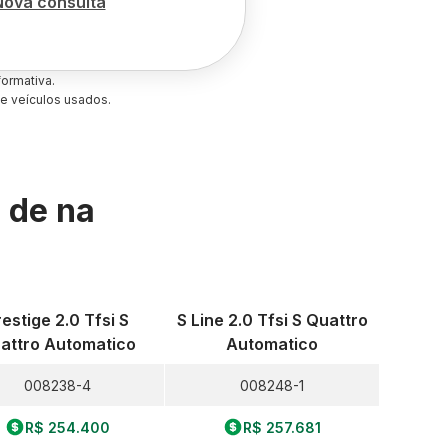
Nova consulta
ormativa.
e veículos usados.
s de
na
restige 2.0 Tfsi S
S Line 2.0 Tfsi S Quattro
attro Automatico
Automatico
008238-4
008248-1
R$ 254.400
R$ 257.681