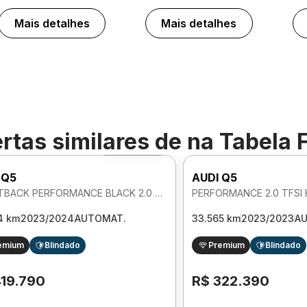
Mais detalhes
Mais detalhes
rtas similares de
na Tabela 
Foto 360º
 Q5
AUDI Q5
SPORTBACK PERFORMANCE BLACK 2.0 TFSI HIBRIDO PHEV AUTOMATICO
4 km
2023/2024
AUTOMAT.
33.565 km
2023/2023
A
emium
Blindado
Premium
Blindado
419.790
R$ 322.390