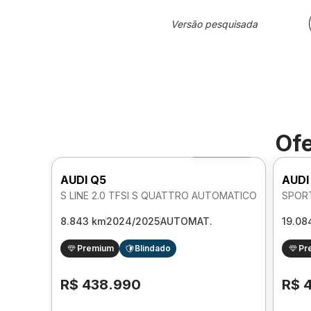
Versão pesquisada
Ofe
Foto 360º
AUDI Q5
AUDI
S LINE 2.0 TFSI S QUATTRO AUTOMATICO
8.843 km
2024/2025
AUTOMAT.
19.08
Premium
Blindado
Pr
R$ 438.990
R$ 