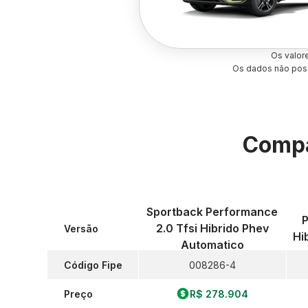
Os valor
Os dados não poss
Compa
Sportback Performance
P
2.0 Tfsi Hibrido Phev
Versão
Hi
Automatico
Código Fipe
008286-4
Preço
R$ 278.904