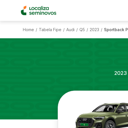
Home
Tabela Fipe
Audi
Q5
2023
Sportback P
/
/
/
/
/
2023