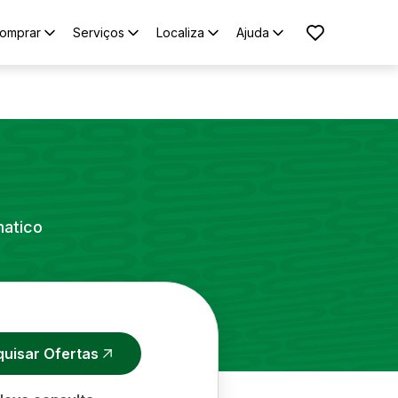
omprar
Serviços
Localiza
Ajuda
matico
quisar Ofertas