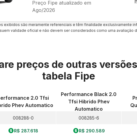
Preço Fipe atualizado em
Ago/2026
es exibidos são meramente referenciais e têm finalidade exclusivamente inf
uem validade oficial e não devem ser considerados como uma avaliação d
re preços de outras versõe
tabela Fipe
Performance Black 2.0
erformance 2.0 Tfsi
P
Tfsi Hibrido Phev
brido Phev Automatico
Qu
Automatico
008288-0
008285-6
R$ 287.618
R$ 290.589