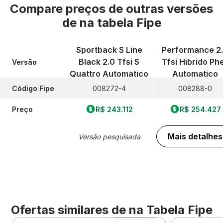
Compare preços de outras versões
de
na tabela Fipe
Sportback S Line
Performance 2
Black 2.0 Tfsi S
Tfsi Hibrido Ph
Versão
Quattro Automatico
Automatico
Código Fipe
008272-4
008288-0
Preço
R$ 243.112
R$ 254.427
Mais detalhes
Versão pesquisada
Ofertas similares de
na Tabela Fipe
Foto 360º