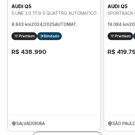
AUDI Q5
AUDI Q5
S LINE 2.0 TFSI S QUATTRO AUTOMATICO
8.843 km
2024/2025
AUTOMAT.
19.084 km
20
Premium
Blindado
Premium
R$ 438.990
R$ 419.7
SALVADOR/BA
SÃO PAULO