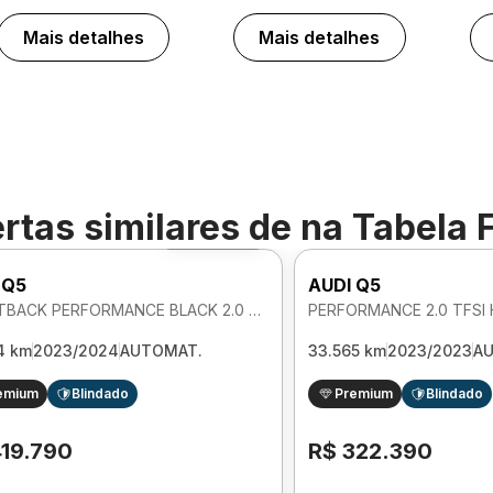
Mais detalhes
Mais detalhes
rtas similares de
na Tabela 
Foto 360º
 Q5
AUDI Q5
SPORTBACK PERFORMANCE BLACK 2.0 TFSI HIBRIDO PHEV AUTOMATICO
4 km
2023/2024
AUTOMAT.
33.565 km
2023/2023
A
emium
Blindado
Premium
Blindado
419.790
R$ 322.390