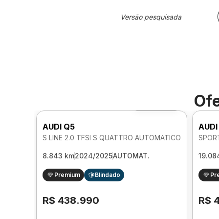
Versão pesquisada
Ofe
Foto 360º
AUDI Q5
AUDI
S LINE 2.0 TFSI S QUATTRO AUTOMATICO
8.843 km
2024/2025
AUTOMAT.
19.08
Premium
Blindado
Pr
R$ 438.990
R$ 