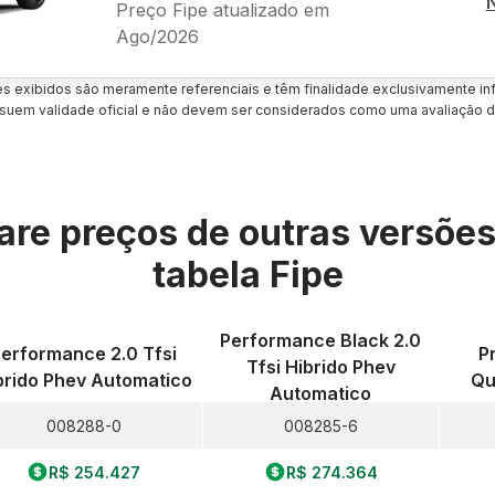
Preço Fipe atualizado em
Ago/2026
es exibidos são meramente referenciais e têm finalidade exclusivamente inf
uem validade oficial e não devem ser considerados como uma avaliação d
re preços de outras versõe
tabela Fipe
Performance Black 2.0
erformance 2.0 Tfsi
P
Tfsi Hibrido Phev
brido Phev Automatico
Qu
Automatico
008288-0
008285-6
R$ 254.427
R$ 274.364