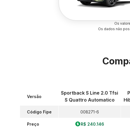
Os valor
Os dados não poss
Compa
Sportback S Line 2.0 Tfsi
P
Versão
S Quattro Automatico
Hi
Código Fipe
008271-6
Preço
R$ 240.146