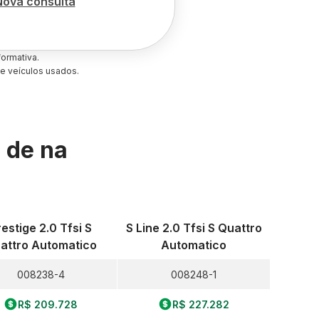
Nova consulta
ormativa.
e veículos usados.
s de
na
restige 2.0 Tfsi S
S Line 2.0 Tfsi S Quattro
attro Automatico
Automatico
008238-4
008248-1
R$ 209.728
R$ 227.282