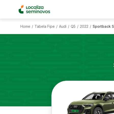
Home
Tabela Fipe
Audi
Q5
2022
Sportback S
/
/
/
/
/