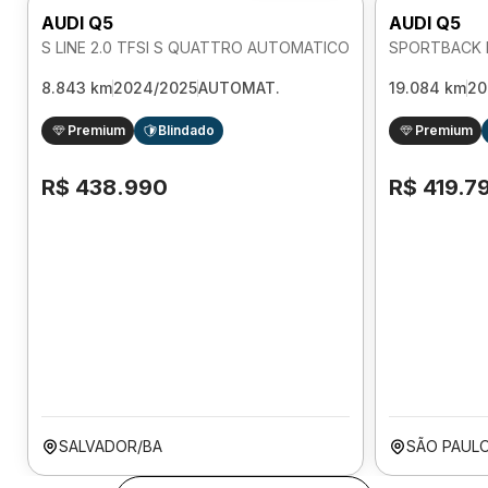
AUDI Q5
AUDI Q5
S LINE 2.0 TFSI S QUATTRO AUTOMATICO
8.843 km
2024/2025
AUTOMAT.
19.084 km
20
Premium
Blindado
Premium
R$ 438.990
R$ 419.7
SALVADOR/BA
SÃO PAULO