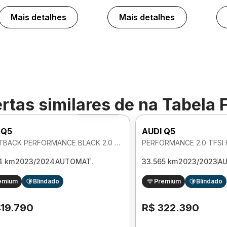
Mais detalhes
Mais detalhes
rtas similares de
na Tabela 
Foto 360º
 Q5
AUDI Q5
SPORTBACK PERFORMANCE BLACK 2.0 TFSI HIBRIDO PHEV AUTOMATICO
4 km
2023/2024
AUTOMAT.
33.565 km
2023/2023
A
emium
Blindado
Premium
Blindado
419.790
R$ 322.390