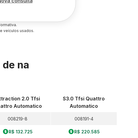
Nova consulta
ormativa.
e veículos usados.
s de
na
ttraction 2.0 Tfsi
S3.0 Tfsi Quattro
attro Automatico
Automatico
008219-8
008191-4
R$ 132.725
R$ 220.585