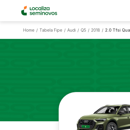
Home
Tabela Fipe
Audi
Q5
2018
2.0 Tfsi Qu
/
/
/
/
/