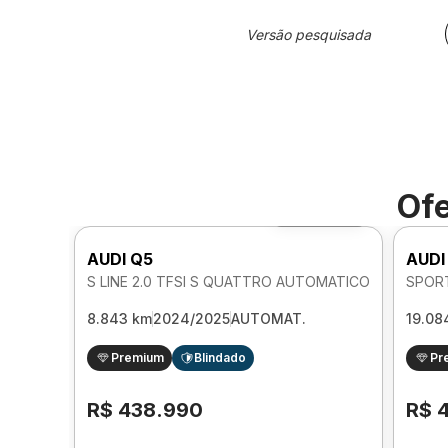
Versão pesquisada
Ofe
Foto 360º
AUDI Q5
AUDI
S LINE 2.0 TFSI S QUATTRO AUTOMATICO
8.843 km
2024/2025
AUTOMAT.
19.08
Premium
Blindado
Pr
R$ 438.990
R$ 