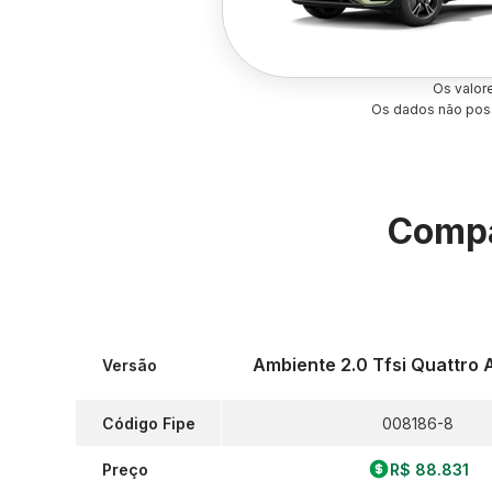
Os valor
Os dados não poss
Compa
Ambiente 2.0 Tfsi Quattro 
Versão
Código Fipe
008186-8
Preço
R$ 88.831