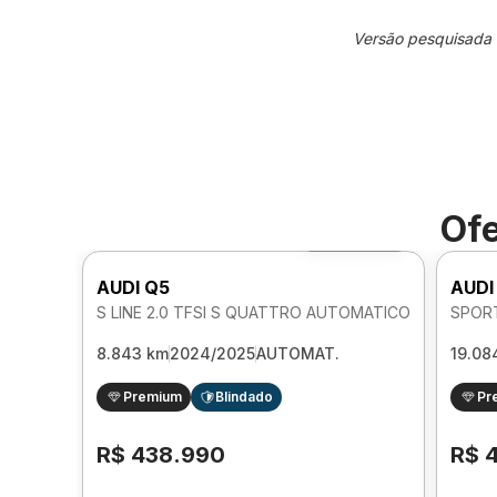
Versão pesquisada
Ofe
Foto 360º
AUDI Q5
AUDI
S LINE 2.0 TFSI S QUATTRO AUTOMATICO
8.843 km
2024/2025
AUTOMAT.
19.08
Premium
Blindado
Pr
R$ 438.990
R$ 