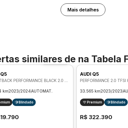
Mais detalhes
rtas similares de
na Tabela 
Foto 360º
 Q5
AUDI Q5
SPORTBACK PERFORMANCE BLACK 2.0 TFSI HIBRIDO PHEV AUTOMATICO
4 km
2023/2024
AUTOMAT.
33.565 km
2023/2023
A
emium
Blindado
Premium
Blindado
419.790
R$ 322.390