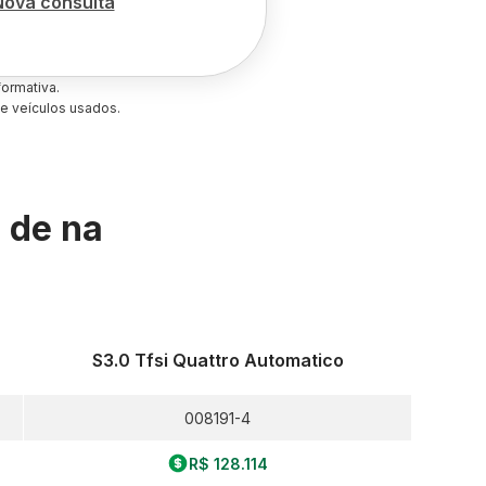
Nova consulta
ormativa.
e veículos usados.
s de
na
S3.0 Tfsi Quattro Automatico
008191-4
R$ 128.114