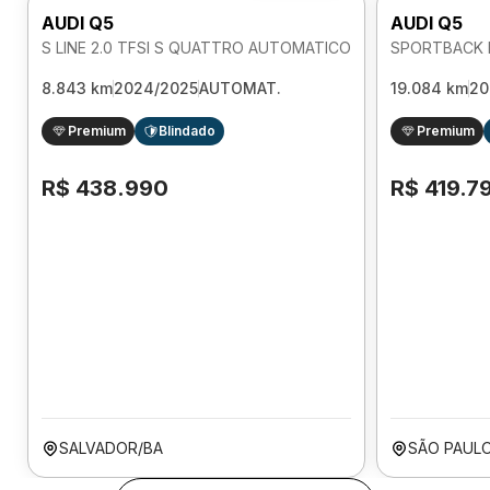
AUDI Q5
AUDI Q5
S LINE 2.0 TFSI S QUATTRO AUTOMATICO
8.843 km
2024/2025
AUTOMAT.
19.084 km
20
Premium
Blindado
Premium
R$ 438.990
R$ 419.7
SALVADOR/BA
SÃO PAULO