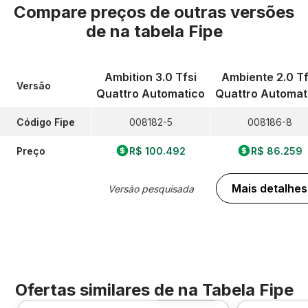
Compare preços de outras versões
de
na tabela Fipe
Ambition 3.0 Tfsi
Ambiente 2.0 Tf
Versão
Quattro Automatico
Quattro Automat
Código Fipe
008182-5
008186-8
Preço
R$ 100.492
R$ 86.259
Mais detalhes
Versão pesquisada
Ofertas similares de
na Tabela Fipe
Foto 360º