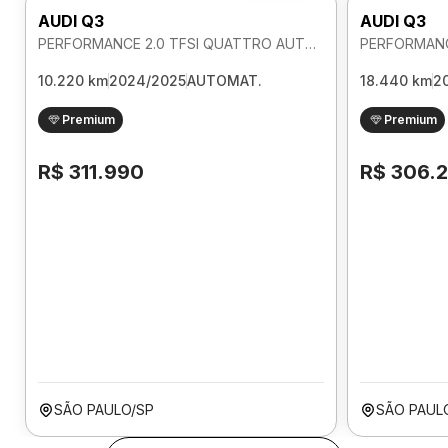
AUDI Q3
AUDI Q3
PERFORMANCE 2.0 TFSI QUATTRO AUTOMATICO
10.220 km
2024/2025
AUTOMAT.
18.440 km
2
Premium
Premium
R$ 311.990
R$ 306.
SÃO PAULO/SP
SÃO PAUL