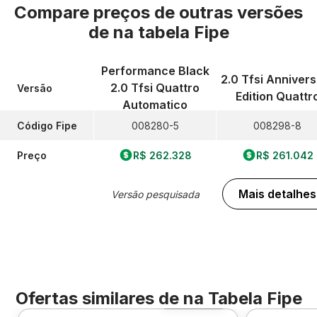
Compare preços de outras versões
de
na tabela Fipe
Performance Black
2.0 Tfsi Anniver
2.0 Tfsi Quattro
Versão
Edition Quattr
Automatico
Código Fipe
008280-5
008298-8
Preço
R$ 262.328
R$ 261.042
Mais detalhes
Versão pesquisada
Ofertas similares de
na Tabela Fipe
Foto 360º