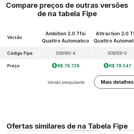
Compare preços de outras versões
de
na tabela Fipe
Ambition 2.0 Tfsi
Attraction 2.0 T
Versão
Quattro Automatico
Quattro Automat
Código Fipe
008160-4
008159-0
Preço
R$ 79.729
R$ 78.547
Mais detalhes
Versão pesquisada
Ofertas similares de
na Tabela Fipe
Foto 360º