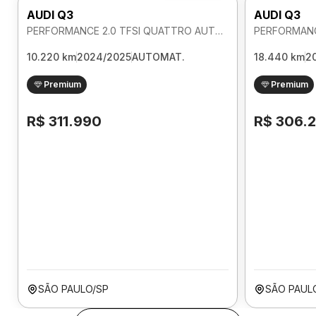
AUDI Q3
AUDI Q3
PERFORMANCE 2.0 TFSI QUATTRO AUTOMATICO
10.220 km
2024/2025
AUTOMAT.
18.440 km
2
Premium
Premium
R$ 311.990
R$ 306.
SÃO PAULO/SP
SÃO PAUL