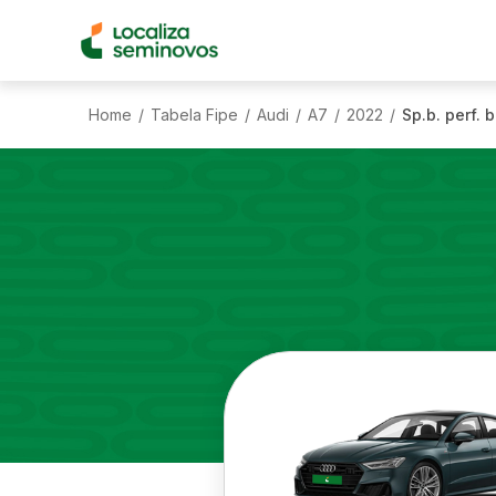
Home
Tabela Fipe
Audi
A7
2022
Sp.b. perf. b
/
/
/
/
/